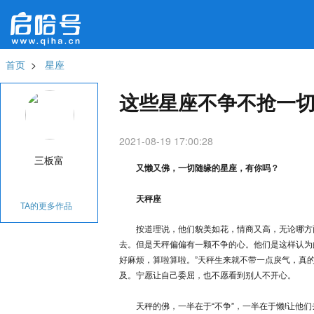
首页
>
星座
这些星座不争不抢一切
2021-08-19 17:00:28
{/else}
三板富
又懒又佛，一切随缘的星座，有你吗？
天秤座
TA的更多作品
按道理说，他们貌美如花，情商又高，无论哪方
去。但是天秤偏偏有一颗不争的心。他们是这样认为的：
好麻烦，算啦算啦。”天秤生来就不带一点戾气，真
及。宁愿让自己委屈，也不愿看到别人不开心。
天秤的佛，一半在于“不争”，一半在于懒!让他