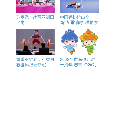
苏炳添：改写亚洲田
中国乒协推出全
径史
新“直通”赛事 模拟东
京奥运赛制
举重亚锦赛：石智勇
2022年世马倒计时
破世界纪录夺冠
一周年 赛事LOGO、
吉祥物、比赛线路公
布