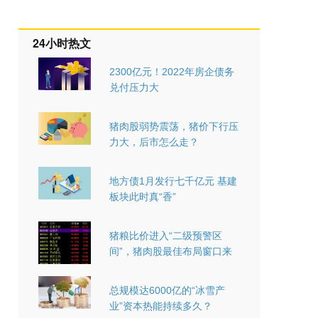
24小时热文
2300亿元！2022年房企债务
兑付压力大
猪肉股弱势震荡，猪价下行压
力大，后市怎么走？
地方债1月发行七千亿元 基建
板块此时真“香”
猪粮比价进入“二级预警区
间”，猪肉股最佳布局窗口来
了吗？
总规模达6000亿的“冰雪产
业”资本热能持续多久？