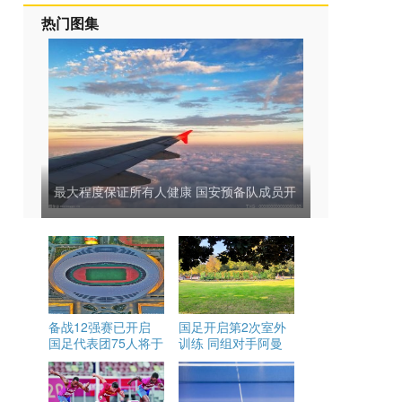
热门图集
最大程度保证所有人健康 国安预备队成员开
始陆续分批次启程返回祖国
备战12强赛已开启
国足开启第2次室外
国足代表团75人将于
训练 同组对手阿曼
8月26日出征西亚
队热身赛取得3连胜