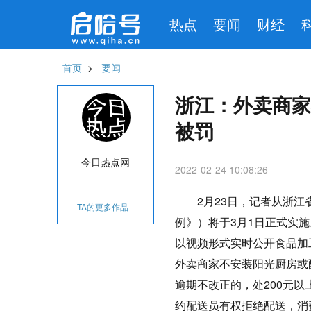
热点
要闻
财经
首页
>
要闻
浙江：外卖商家
被罚
{/else}
今日热点网
2022-02-24 10:08:26
2月23日，记者从浙
TA的更多作品
例》）将于3月1日正式实
以视频形式实时公开食品加
外卖商家不安装阳光厨房或
逾期不改正的，处200元以
约配送员有权拒绝配送，消